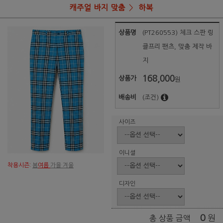
캐주얼 바지 맞춤
하복
상품명
(PT260553) 체크 스판 링
클프리 팬츠, 맞춤 제작 바
지
168,000
상품가
원
배송비
(조건)
사이즈
이니셜
착용시즌:
봄
여름
가을 겨울
디자인
0
원
총 상품 금액