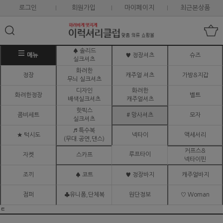
로그인
회원가입
마이페이지
최근본상품
♠ 솔리드
메뉴
♥ 정장셔츠
슈즈
실크셔츠
화려한
정장
캐주얼 셔츠
가방&지갑
무늬 실크셔츠
디자인
화려한
화려한정장
벨트
배색실크셔츠
캐주얼셔츠
핫픽스
콤비세트
# 망사셔츠
모자
실크셔츠
♬ 특수복
★ 턱시도
넥타이
액세서리
(무대.공연,댄스)
커프스&
루프타이
자켓
스카프
넥타이핀
조끼
♠ 코트
♥ 정장바지
캐주얼바지
점퍼
♣유니폼,단체복
원단정보
♡ Woman
ㅌ