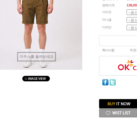
판매가격
138,00
사이즈
이니셜
디자인
특이사항
주문
마우스를 올려보세요