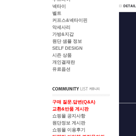
넥타이
벨트
커프스&넥타이핀
악세사리
가방&지갑
원단 샘플 정보
SELF DESIGN
시즌 상품
개인결재란
유료옵션
구매 질문.답변(Q&A)
교환&반품 게시판
쇼핑몰 공지사항
원단정보 게시판
쇼핑몰 이용후기