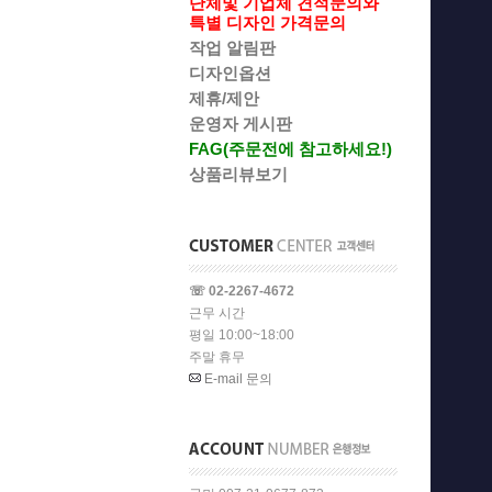
단체및 기업체 견적문의와
특별 디자인 가격문의
작업 알림판
디자인옵션
제휴/제안
운영자 게시판
FAG(주문전에 참고하세요!)
상품리뷰보기
☏ 02-2267-4672
근무 시간
평일 10:00~18:00
주말 휴무
E-mail 문의