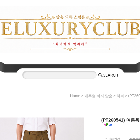
>
>
> (PT
Home
캐주얼 바지 맞춤
하복
(PT260541) 여
소비자가격
168,0