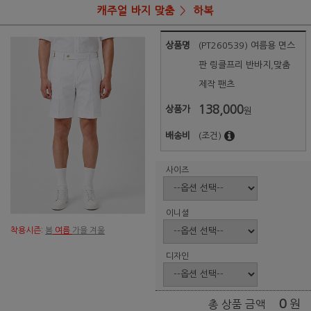
캐주얼 바지 맞춤
하복
상품명
(PT260539) 여름용 면스
판 링클프리 반바지,맞춤
제작 팬츠
138,000
상품가
원
배송비
(조건)
사이즈
이니셜
착용시즌:
봄
여름
가을 겨울
디자인
0
원
총 상품 금액