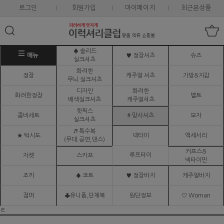
로그인
회원가입
마이페이지
최근본상품
♠ 솔리드
메뉴
♥ 정장셔츠
슈즈
실크셔츠
화려한
정장
캐주얼 셔츠
가방&지갑
무늬 실크셔츠
디자인
화려한
화려한정장
벨트
배색실크셔츠
캐주얼셔츠
핫픽스
콤비세트
# 망사셔츠
모자
실크셔츠
♬ 특수복
★ 턱시도
넥타이
액세서리
(무대.공연,댄스)
커프스&
루프타이
자켓
스카프
넥타이핀
조끼
♠ 코트
♥ 정장바지
캐주얼바지
점퍼
♣유니폼,단체복
원단정보
♡ Woman
ㅌ