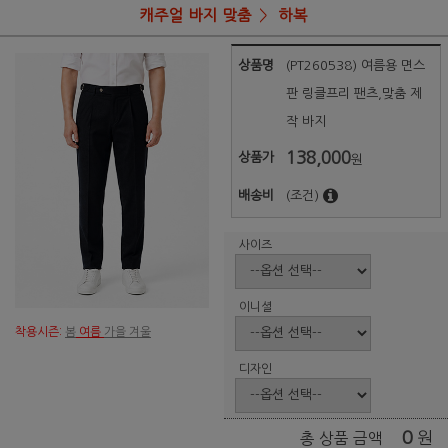
캐주얼 바지 맞춤
하복
상품명
(PT260538) 여름용 면스
판 링클프리 팬츠,맞춤 제
작 바지
138,000
상품가
원
배송비
(조건)
사이즈
이니셜
착용시즌:
봄
여름
가을 겨울
디자인
0
원
총 상품 금액