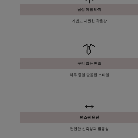
남성 여름 바지
가볍고 시원한 착용감
👔
구김 없는 팬츠
하루 종일 깔끔한 스타일
↔️
면스판 원단
편안한 신축성과 활동성