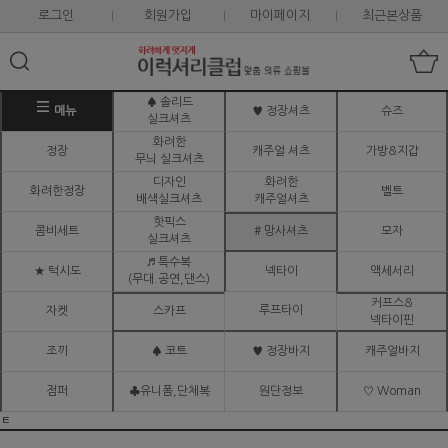
로그인
회원가입
마이페이지
최근본상품
♠ 솔리드
메뉴
♥ 정장셔츠
슈즈
실크셔츠
화려한
정장
캐주얼 셔츠
가방&지갑
무늬 실크셔츠
디자인
화려한
화려한정장
벨트
배색실크셔츠
캐주얼셔츠
핫픽스
콤비세트
# 망사셔츠
모자
실크셔츠
♬ 특수복
★ 턱시도
넥타이
액세서리
(무대.공연,댄스)
커프스&
루프타이
자켓
스카프
넥타이핀
조끼
♠ 코트
♥ 정장바지
캐주얼바지
점퍼
♣유니폼,단체복
원단정보
♡ Woman
ㅌ