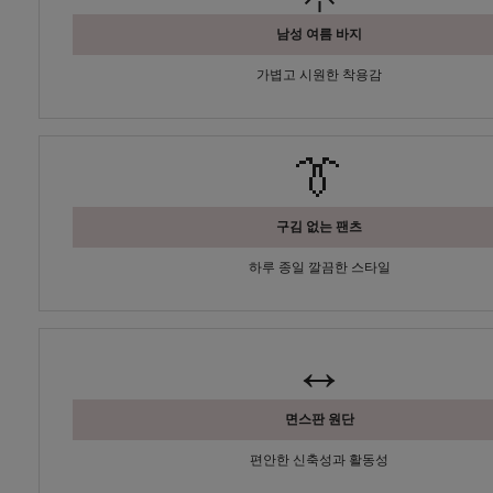
남성 여름 바지
가볍고 시원한 착용감
👔
구김 없는 팬츠
하루 종일 깔끔한 스타일
↔️
면스판 원단
편안한 신축성과 활동성