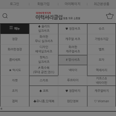
로그인
회원가입
마이페이지
최근본상품
♠ 솔리드
메뉴
♥ 정장셔츠
슈즈
실크셔츠
화려한
정장
캐주얼 셔츠
가방&지갑
무늬 실크셔츠
디자인
화려한
화려한정장
벨트
배색실크셔츠
캐주얼셔츠
핫픽스
콤비세트
# 망사셔츠
모자
실크셔츠
♬ 특수복
★ 턱시도
넥타이
액세서리
(무대.공연,댄스)
커프스&
루프타이
자켓
스카프
넥타이핀
조끼
♠ 코트
♥ 정장바지
캐주얼바지
점퍼
♣유니폼,단체복
원단정보
♡ Woman
ㅌ