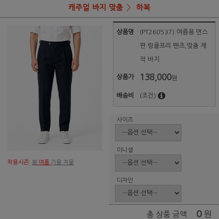
캐주얼 바지 맞춤
하복
상품명
(PT260537) 여름용 면스
판 링클프리 팬츠,맞춤 제
작 바지
138,000
상품가
원
배송비
(조건)
사이즈
이니셜
착용시즌:
봄
여름
가을 겨울
디자인
0
원
총 상품 금액