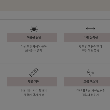
☀️
↔️
여름용 린넨
스판 신축성
가볍고 통기성이 좋아
앉고 걷고 움직일 때
쾌적한 착용감
편안한 활동성
📏
✨
맞춤 제작
고급 텍스처
허리·허벅지·기장까지
린넨 특유의 자연스러운
체형에 맞게 제작
결감과 분위기