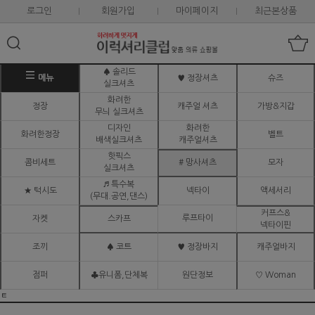
로그인
회원가입
마이페이지
최근본상품
♠ 솔리드
메뉴
♥ 정장셔츠
슈즈
실크셔츠
화려한
정장
캐주얼 셔츠
가방&지갑
무늬 실크셔츠
디자인
화려한
화려한정장
벨트
배색실크셔츠
캐주얼셔츠
핫픽스
콤비세트
# 망사셔츠
모자
실크셔츠
♬ 특수복
★ 턱시도
넥타이
액세서리
(무대.공연,댄스)
커프스&
루프타이
자켓
스카프
넥타이핀
조끼
♠ 코트
♥ 정장바지
캐주얼바지
점퍼
♣유니폼,단체복
원단정보
♡ Woman
ㅌ