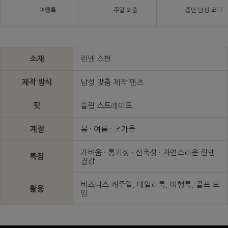
여행룩
주말 외출
중년 남성 코디
소재
린넨 스판
제작 방식
남성 맞춤 제작 팬츠
핏
슬림 스트레이트
계절
봄 · 여름 · 초가을
가벼움 · 통기성 · 신축성 · 자연스러운 린넨
특징
결감
비즈니스 캐주얼, 데일리룩, 여행룩, 골프 모
활용
임