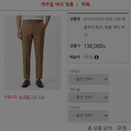
캐주얼 바지 맞춤
하복
상품명
(PT260505) 린넨 스판 링
클프리 팬츠, 맞춤 제작 바
지
138,000
상품가
원
배송비
(조건)
사이즈
이니셜
착용시즌:
봄
여름
가을 겨울
디자인
0
원
총 상품 금액