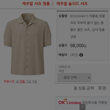
캐주얼 셔츠 맞춤
캐주얼 솔리드 셔츠
상품명
(DS260467) 여름용 링클
프리 피부에 붙지 않는 통
풍이 좋은 셔츠, 남녀 맞춤
남방
68,000
상품가
원
배송비
(조건)
사이즈 디
자인
착용시즌:
봄
여름
가을 겨울
0
원
총 상품 금액
포인트사용 가맹점
?