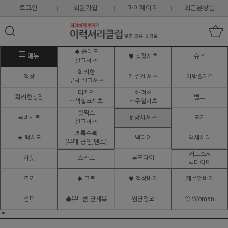
로그인
회원가입
마이페이지
최근본상품
♠ 솔리드
메뉴
♥ 정장셔츠
슈즈
실크셔츠
화려한
정장
캐주얼 셔츠
가방&지갑
무늬 실크셔츠
디자인
화려한
화려한정장
벨트
배색실크셔츠
캐주얼셔츠
핫픽스
콤비세트
# 망사셔츠
모자
실크셔츠
♬ 특수복
★ 턱시도
넥타이
액세서리
(무대.공연,댄스)
커프스&
루프타이
자켓
스카프
넥타이핀
조끼
♠ 코트
♥ 정장바지
캐주얼바지
점퍼
♣유니폼,단체복
원단정보
♡ Woman
ㅌ