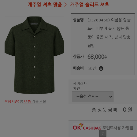
캐주얼 셔츠 맞춤
캐주얼 솔리드 셔츠
상품명
(DS260466) 여름용 링클
프리 피부에 붙지 않는 통
풍이 좋은 셔츠, 남녀 맞춤
남방
68,000
상품가
원
배송비
(조건)
사이즈 디
자인
착용시즌:
봄
여름
가을 겨울
0
원
총 상품 금액
포인트사용 가맹점
?