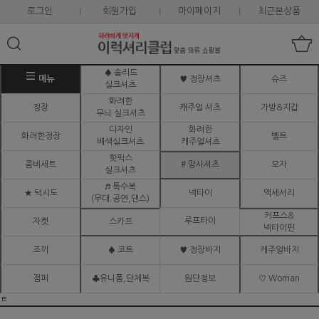
로그인
회원가입
마이페이지
최근본상품
♠ 솔리드
메뉴
♥ 정장셔츠
슈즈
실크셔츠
화려한
정장
캐주얼 셔츠
가방&지갑
무늬 실크셔츠
디자인
화려한
화려한정장
벨트
배색실크셔츠
캐주얼셔츠
핫픽스
콤비세트
# 망사셔츠
모자
실크셔츠
♬ 특수복
★ 턱시도
넥타이
액세서리
(무대.공연,댄스)
커프스&
루프타이
자켓
스카프
넥타이핀
조끼
♠ 코트
♥ 정장바지
캐주얼바지
점퍼
♣유니폼,단체복
원단정보
♡ Woman
ㅌ