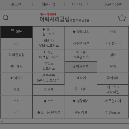
로그인
회원가입
마이페이지
최근본상품
♠ 솔리드
메뉴
♥ 정장셔츠
슈즈
실크셔츠
화려한
정장
캐주얼 셔츠
가방&지갑
무늬 실크셔츠
디자인
화려한
화려한정장
벨트
배색실크셔츠
캐주얼셔츠
핫픽스
콤비세트
# 망사셔츠
모자
실크셔츠
♬ 특수복
★ 턱시도
넥타이
액세서리
(무대.공연,댄스)
커프스&
루프타이
자켓
스카프
넥타이핀
조끼
♠ 코트
♥ 정장바지
캐주얼바지
점퍼
♣유니폼,단체복
원단정보
♡ Woman
ㅌ