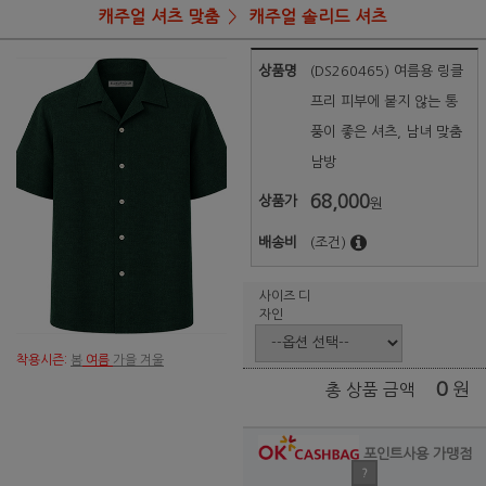
캐주얼 셔츠 맞춤
캐주얼 솔리드 셔츠
상품명
(DS260465) 여름용 링클
프리 피부에 붙지 않는 통
풍이 좋은 셔츠, 남녀 맞춤
남방
68,000
상품가
원
배송비
(조건)
사이즈 디
자인
착용시즌:
봄
여름
가을 겨울
0
원
총 상품 금액
포인트사용 가맹점
?