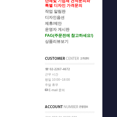
단체및 기업체 견적문의와
특별 디자인 가격문의
작업 알림판
디자인옵션
제휴/제안
운영자 게시판
FAG(주문전에 참고하세요!)
상품리뷰보기
☏ 02-2267-4672
근무 시간
평일 10:00~18:00
주말 휴무
E-mail 문의