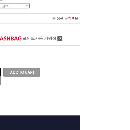
총 상품 금액
0
원
포인트사용 가맹점
?