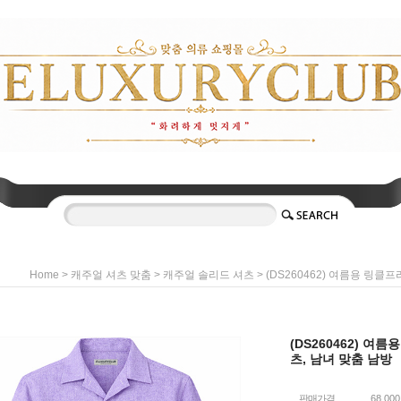
>
>
> (DS260462) 여름용 링클
Home
캐주얼 셔츠 맞춤
캐주얼 솔리드 셔츠
(DS260462) 여
츠, 남녀 맞춤 남방
판매가격
68,00