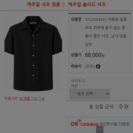
캐주얼 셔츠 맞춤
캐주얼 솔리드 셔츠
상품명
(DS260460) 여름용 링클
프리 피부에 붙지 않는 통
풍이 좋은 셔츠, 남녀 맞춤
남방
68,000
상품가
원
배송비
(조건)
사이즈 디
자인
착용시즌:
봄
여름
가을 겨울
0
원
총 상품 금액
포인트사용 가맹점
?