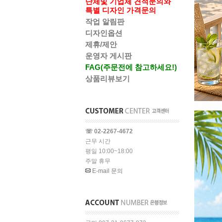
단체및 기업체 견적문의와
특별 디자인 가격문의
작업 알림판
디자인옵션
제휴/제안
운영자 게시판
FAG(주문전에 참고하세요!)
상품리뷰보기
☏ 02-2267-4672
근무 시간
평일 10:00~18:00
주말 휴무
E-mail 문의