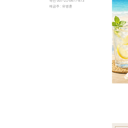
국민 007-21-0677-873
예금주 : 유병훈