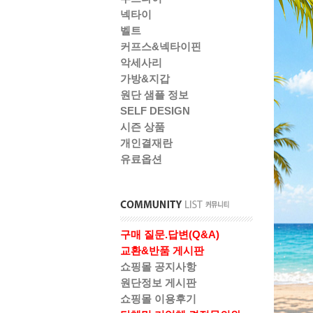
넥타이
벨트
커프스&넥타이핀
악세사리
가방&지갑
원단 샘플 정보
SELF DESIGN
시즌 상품
개인결재란
유료옵션
구매 질문.답변(Q&A)
교환&반품 게시판
쇼핑몰 공지사항
원단정보 게시판
쇼핑몰 이용후기