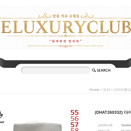
>
>
Home
모자
다이아몬
(DHAT260332)
소비자가격
79,90