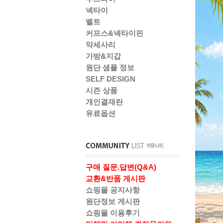
넥타이
벨트
커프스&넥타이핀
악세사리
가방&지갑
원단 샘플 정보
SELF DESIGN
시즌 상품
개인결재란
유료옵션
구매 질문.답변(Q&A)
교환&반품 게시판
쇼핑몰 공지사항
원단정보 게시판
쇼핑몰 이용후기