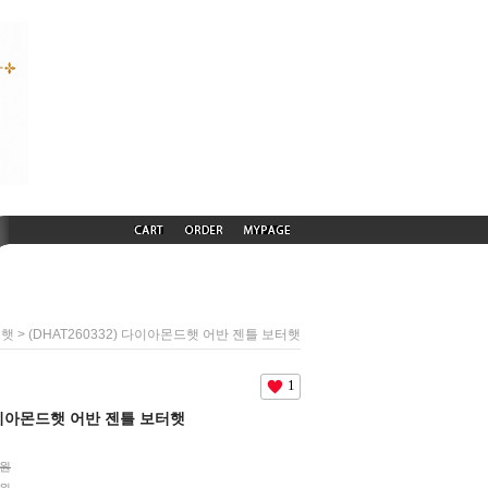
> (DHAT260332) 다이아몬드햇 어반 젠틀 보터햇
드햇
1
 다이아몬드햇 어반 젠틀 보터햇
0원