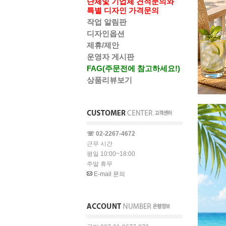
단체및 기업체 견적문의와
특별 디자인 가격문의
작업 알림판
디자인옵션
제휴/제안
운영자 게시판
FAG(주문전에 참고하세요!)
상품리뷰보기
☏ 02-2267-4672
근무 시간
평일 10:00~18:00
주말 휴무
E-mail 문의