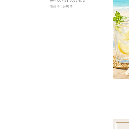
국민 007-21-0677-873
예금주 : 유병훈