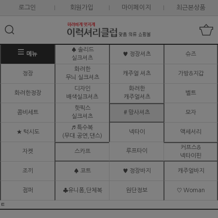
로그인
회원가입
마이페이지
최근본상품
♠ 솔리드
메뉴
♥ 정장셔츠
슈즈
실크셔츠
화려한
정장
캐주얼 셔츠
가방&지갑
무늬 실크셔츠
디자인
화려한
화려한정장
벨트
배색실크셔츠
캐주얼셔츠
핫픽스
콤비세트
# 망사셔츠
모자
실크셔츠
♬ 특수복
★ 턱시도
넥타이
액세서리
(무대.공연,댄스)
커프스&
루프타이
자켓
스카프
넥타이핀
조끼
♠ 코트
♥ 정장바지
캐주얼바지
점퍼
♣유니폼,단체복
원단정보
♡ Woman
ㅌ