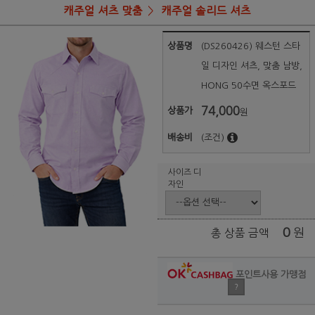
캐주얼 셔츠 맞춤
캐주얼 솔리드 셔츠
상품명
(DS260426) 웨스턴 스타
일 디자인 셔츠, 맞춤 남방,
HONG 50수면 옥스포드
74,000
상품가
원
배송비
(조건)
사이즈 디
자인
0
원
총 상품 금액
포인트사용 가맹점
?