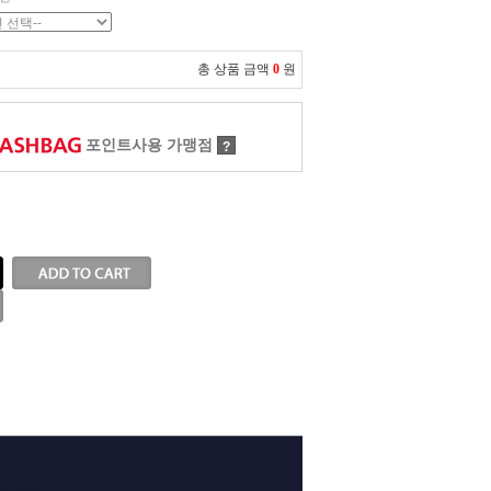
총 상품 금액
0
원
포인트사용 가맹점
?