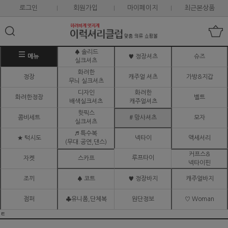
로그인
회원가입
마이페이지
최근본상품
♠ 솔리드
메뉴
♥ 정장셔츠
슈즈
실크셔츠
화려한
정장
캐주얼 셔츠
가방&지갑
무늬 실크셔츠
디자인
화려한
화려한정장
벨트
배색실크셔츠
캐주얼셔츠
핫픽스
콤비세트
# 망사셔츠
모자
실크셔츠
♬ 특수복
★ 턱시도
넥타이
액세서리
(무대.공연,댄스)
커프스&
루프타이
자켓
스카프
넥타이핀
조끼
♠ 코트
♥ 정장바지
캐주얼바지
점퍼
♣유니폼,단체복
원단정보
♡ Woman
ㅌ