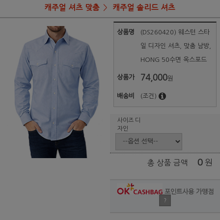
캐주얼 셔츠 맞춤
캐주얼 솔리드 셔츠
상품명
(DS260420) 웨스턴 스타
일 디자인 셔츠, 맞춤 남방,
HONG 50수면 옥스포드
74,000
상품가
원
배송비
(조건)
사이즈 디
자인
0
원
총 상품 금액
포인트사용 가맹점
?