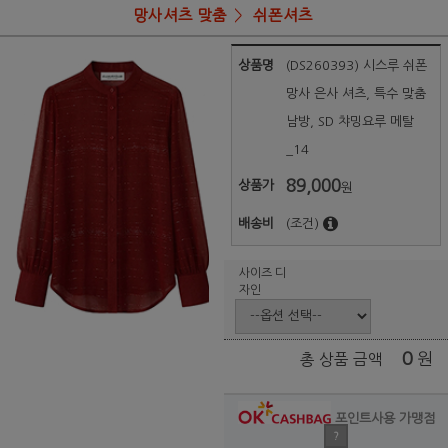
망사셔츠 맞춤
쉬폰셔츠
상품명
(DS260393) 시스루 쉬폰
망사 은사 셔츠, 특수 맞춤
남방, SD 챠밍요루 메탈
_14
89,000
상품가
원
배송비
(조건)
사이즈 디
자인
0
원
총 상품 금액
포인트사용 가맹점
?