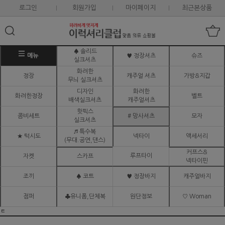
로그인
회원가입
마이페이지
최근본상품
♠ 솔리드
메뉴
♥ 정장셔츠
슈즈
실크셔츠
화려한
정장
캐주얼 셔츠
가방&지갑
무늬 실크셔츠
디자인
화려한
화려한정장
벨트
배색실크셔츠
캐주얼셔츠
핫픽스
콤비세트
# 망사셔츠
모자
실크셔츠
♬ 특수복
★ 턱시도
넥타이
액세서리
(무대.공연,댄스)
커프스&
루프타이
자켓
스카프
넥타이핀
조끼
♠ 코트
♥ 정장바지
캐주얼바지
점퍼
♣유니폼,단체복
원단정보
♡ Woman
ㅌ