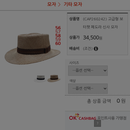
모자
기타 모자
상품명
(CAP260242) 고급형 보
터햇 페도라 신사 모자
34,500
상품가
원
배송비
(조건)
사이즈
색상
0
원
총 상품 금액
포인트사용 가맹점
?