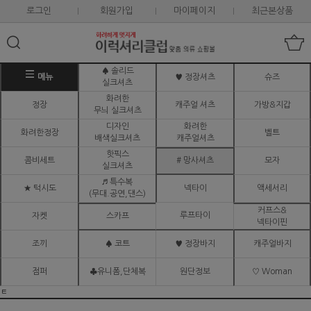
로그인
회원가입
마이페이지
최근본상품
♠ 솔리드
메뉴
♥ 정장셔츠
슈즈
실크셔츠
화려한
정장
캐주얼 셔츠
가방&지갑
무늬 실크셔츠
디자인
화려한
화려한정장
벨트
배색실크셔츠
캐주얼셔츠
핫픽스
콤비세트
# 망사셔츠
모자
실크셔츠
♬ 특수복
★ 턱시도
넥타이
액세서리
(무대.공연,댄스)
커프스&
루프타이
자켓
스카프
넥타이핀
조끼
♠ 코트
♥ 정장바지
캐주얼바지
점퍼
♣유니폼,단체복
원단정보
♡ Woman
ㅌ