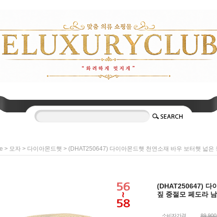
>
>
> (DHAT250647) 다이아몬드햇 천연소재 바우 보터햇 넓
e
모자
다이아몬드햇
(DHAT250647)
짚 중절모 페도라 남
소비자가격
89,90