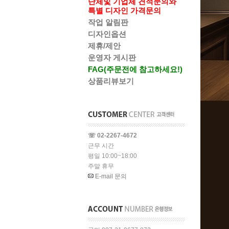
단체및 기업체 견적문의와
특별 디자인 가격문의
작업 알림판
디자인옵션
제휴/제안
운영자 게시판
FAG(주문전에 참고하세요!)
상품리뷰보기
☏ 02-2267-4672
근무 시간
평일 10:00~18:00
주말 휴무
E-mail 문의