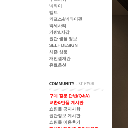
넥타이
벨트
커프스&넥타이핀
악세사리
가방&지갑
원단 샘플 정보
SELF DESIGN
시즌 상품
개인결재란
유료옵션
구매 질문.답변(Q&A)
교환&반품 게시판
쇼핑몰 공지사항
원단정보 게시판
쇼핑몰 이용후기