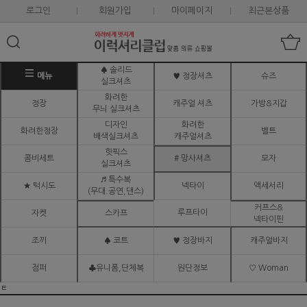
로그인
회원가입
마이페이지
최근본상품
♠ 솔리드
메뉴
♥ 정장셔츠
슈즈
실크셔츠
화려한
정장
캐주얼 셔츠
가방&지갑
무늬 실크셔츠
디자인
화려한
화려한정장
벨트
배색실크셔츠
캐주얼셔츠
핫픽스
콤비세트
# 망사셔츠
모자
실크셔츠
♬ 특수복
★ 턱시도
넥타이
액세서리
(무대.공연,댄스)
커프스&
루프타이
자켓
스카프
넥타이핀
조끼
♠ 코트
♥ 정장바지
캐주얼바지
점퍼
♣유니폼,단체복
원단정보
♡ Woman
ㅌ