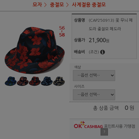
모자
중절모
사계절용 중절모
상품명
(CAP250913) 꽃 무늬 페
도라 중절모 페도라
21,900
상품가
원
배송비
(조건)
색상
사이즈
0
원
총 상품 금액
포인트사용 가맹점
?