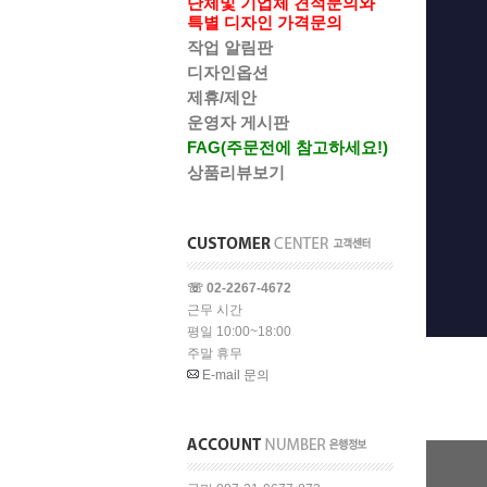
단체및 기업체 견적문의와
특별 디자인 가격문의
작업 알림판
디자인옵션
제휴/제안
운영자 게시판
FAG(주문전에 참고하세요!)
상품리뷰보기
☏ 02-2267-4672
근무 시간
평일 10:00~18:00
주말 휴무
E-mail 문의