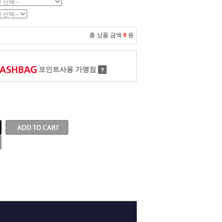
총 상품 금액
0
원
포인트사용 가맹점
?