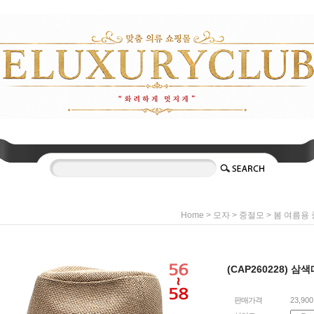
>
>
>
Home
모자
중절모
봄 여름용
(CAP260228) 
판매가격
23,90