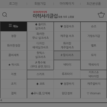
로그인
회원가입
마이페이지
최근본상품
♠ 솔리드
메뉴
♥ 정장셔츠
슈즈
실크셔츠
화려한
정장
캐주얼 셔츠
가방&지갑
무늬 실크셔츠
디자인
화려한
화려한정장
벨트
배색실크셔츠
캐주얼셔츠
핫픽스
콤비세트
# 망사셔츠
모자
실크셔츠
♬ 특수복
★ 턱시도
넥타이
액세서리
(무대.공연,댄스)
커프스&
루프타이
자켓
스카프
넥타이핀
조끼
♠ 코트
♥ 정장바지
캐주얼바지
점퍼
♣유니폼,단체복
원단정보
♡ Woman
ㅌ