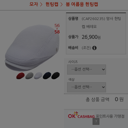
모자
헌팅캡
봄 여름용 헌팅캡
상품명
(CAP260235) 망사 헌팅
캡 베레모
26,900
상품가
원
배송비
(조건)
사이즈
색상
0
원
총 상품 금액
포인트사용 가맹점
?