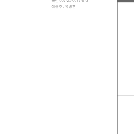
국민 007-21-0677-873
예금주 : 유병훈