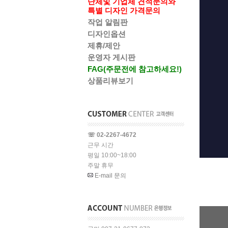
단체및 기업체 견적문의와
특별 디자인 가격문의
작업 알림판
디자인옵션
제휴/제안
운영자 게시판
FAG(주문전에 참고하세요!)
상품리뷰보기
☏ 02-2267-4672
근무 시간
평일 10:00~18:00
주말 휴무
E-mail 문의