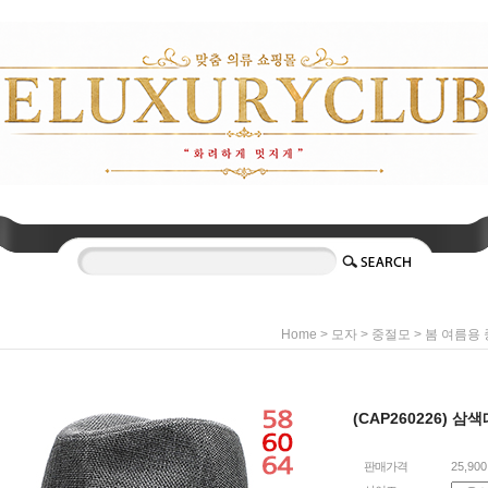
>
>
>
Home
모자
중절모
봄 여름용
(CAP260226) 
판매가격
25,90