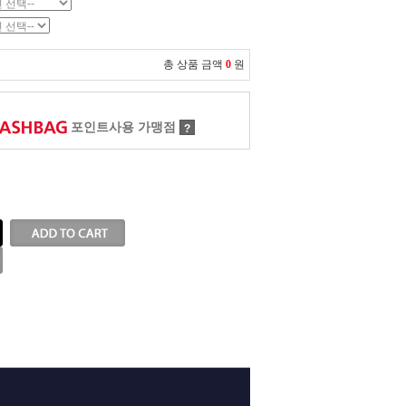
총 상품 금액
0
원
포인트사용 가맹점
?