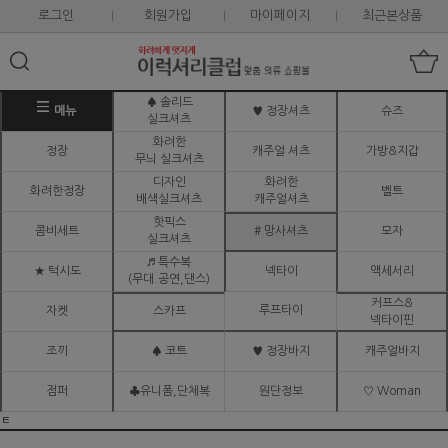
로그인
회원가입
마이페이지
최근본상품
♠ 솔리드
메뉴
♥ 정장셔츠
슈즈
실크셔츠
화려한
정장
캐주얼 셔츠
가방&지갑
무늬 실크셔츠
디자인
화려한
화려한정장
벨트
배색실크셔츠
캐주얼셔츠
핫픽스
콤비세트
# 망사셔츠
모자
실크셔츠
♬ 특수복
★ 턱시도
넥타이
액세서리
(무대.공연,댄스)
커프스&
루프타이
자켓
스카프
넥타이핀
조끼
♠ 코트
♥ 정장바지
캐주얼바지
점퍼
♣유니폼,단체복
원단정보
♡ Woman
ㅌ