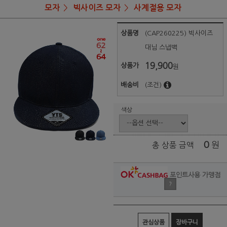
모자
빅사이즈 모자
사계절용 모자
상품명
(CAP260225) 빅사이즈
대님 스냅백
19,900
상품가
원
배송비
(조건)
색상
0
원
총 상품 금액
포인트사용 가맹점
?
관심상품
장바구니