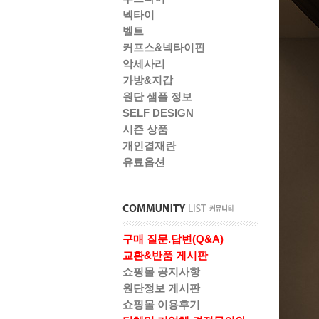
넥타이
벨트
커프스&넥타이핀
악세사리
가방&지갑
원단 샘플 정보
SELF DESIGN
시즌 상품
개인결재란
유료옵션
구매 질문.답변(Q&A)
교환&반품 게시판
쇼핑몰 공지사항
원단정보 게시판
쇼핑몰 이용후기