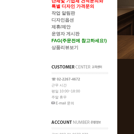
단체및 기업체 견적문의와
특별 디자인 가격문의
작업 알림판
디자인옵션
제휴/제안
운영자 게시판
FAG(주문전에 참고하세요!)
상품리뷰보기
☏ 02-2267-4672
근무 시간
평일 10:00~18:00
주말 휴무
E-mail 문의