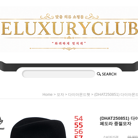
>
>
> (DHAT250851) 다이
Home
모자
다이아몬드햇
(DHAT250851
페도라 중절모자
소비자가격
69,90