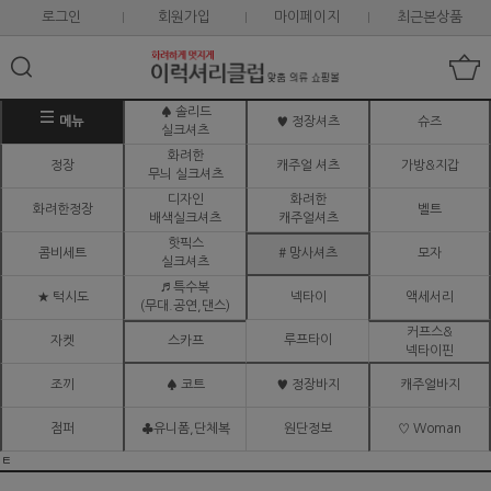
로그인
회원가입
마이페이지
최근본상품
♠ 솔리드
메뉴
♥ 정장셔츠
슈즈
실크셔츠
화려한
정장
캐주얼 셔츠
가방&지갑
무늬 실크셔츠
디자인
화려한
화려한정장
벨트
배색실크셔츠
캐주얼셔츠
핫픽스
콤비세트
# 망사셔츠
모자
실크셔츠
♬ 특수복
★ 턱시도
넥타이
액세서리
(무대.공연,댄스)
커프스&
루프타이
자켓
스카프
넥타이핀
조끼
♠ 코트
♥ 정장바지
캐주얼바지
점퍼
♣유니폼,단체복
원단정보
♡ Woman
ㅌ