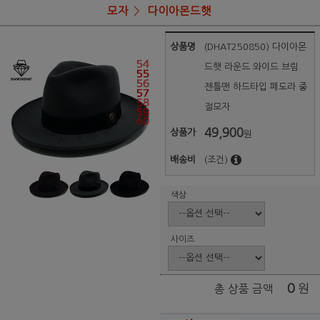
모자
다이아몬드햇
상품명
(DHAT250850) 다이아몬
드햇 라운드 와이드 브림
젠틀맨 하드타입 페도라 중
절모자
49,900
상품가
원
배송비
(조건)
색상
사이즈
0
원
총 상품 금액