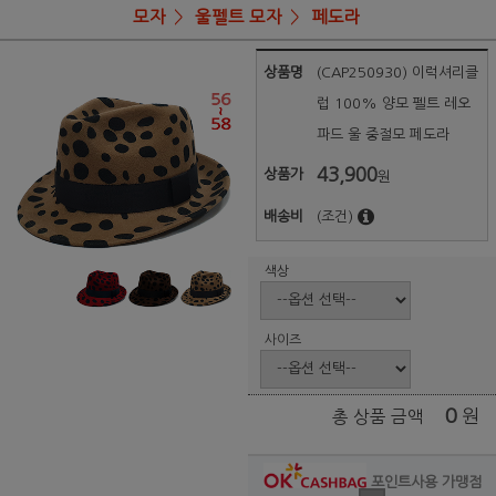
모자
울펠트 모자
페도라
상품명
(CAP250930) 이럭셔리클
럽 100% 양모 펠트 레오
파드 울 중절모 페도라
43,900
상품가
원
배송비
(조건)
색상
사이즈
0
원
총 상품 금액
포인트사용 가맹점