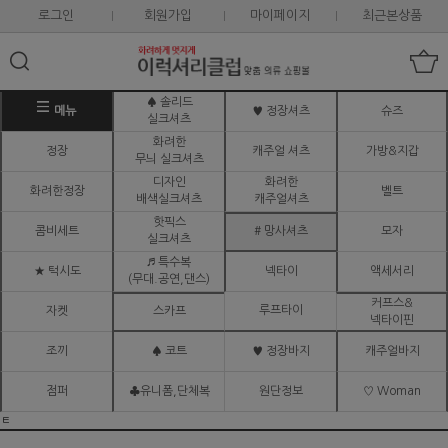
로그인
회원가입
마이페이지
최근본상품
♠ 솔리드
메뉴
♥ 정장셔츠
슈즈
실크셔츠
화려한
정장
캐주얼 셔츠
가방&지갑
무늬 실크셔츠
디자인
화려한
화려한정장
벨트
배색실크셔츠
캐주얼셔츠
핫픽스
콤비세트
# 망사셔츠
모자
실크셔츠
♬ 특수복
★ 턱시도
넥타이
액세서리
(무대.공연,댄스)
커프스&
루프타이
자켓
스카프
넥타이핀
조끼
♠ 코트
♥ 정장바지
캐주얼바지
점퍼
♣유니폼,단체복
원단정보
♡ Woman
ㅌ