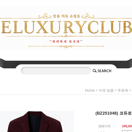
>
>
>
Home
자켓 맞춤
추동복
(BZ251048) 코
판매가격
245,00