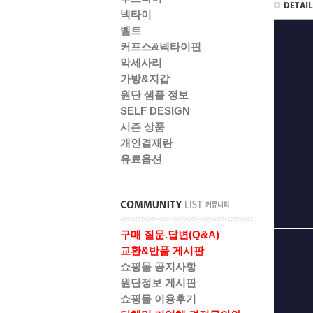
넥타이
벨트
커프스&넥타이핀
악세사리
가방&지갑
원단 샘플 정보
SELF DESIGN
시즌 상품
개인결재란
유료옵션
구매 질문.답변(Q&A)
교환&반품 게시판
쇼핑몰 공지사항
원단정보 게시판
쇼핑몰 이용후기