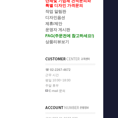
단체및 기업체 견적문의와
특별 디자인 가격문의
작업 알림판
디자인옵션
제휴/제안
운영자 게시판
FAG(주문전에 참고하세요!)
상품리뷰보기
☏ 02-2267-4672
근무 시간
평일 10:00~18:00
주말 휴무
E-mail 문의