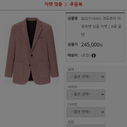
자켓 맞춤
추동복
상품명
(BZ251045) 코듀로이 아
웃포켓 싱글 자켓 / 8골 골
덴
245,000
상품가
원
배송비
(조건)
남녀
사이즈
디자인
안감