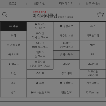
로그인
회원가입
마이페이지
최근본상품
♠ 솔리드
메뉴
♥ 정장셔츠
슈즈
실크셔츠
화려한
정장
캐주얼 셔츠
가방&지갑
무늬 실크셔츠
디자인
화려한
화려한정장
벨트
배색실크셔츠
캐주얼셔츠
핫픽스
콤비세트
# 망사셔츠
모자
실크셔츠
♬ 특수복
★ 턱시도
넥타이
액세서리
(무대.공연,댄스)
커프스&
루프타이
자켓
스카프
넥타이핀
조끼
♠ 코트
♥ 정장바지
캐주얼바지
점퍼
♣유니폼,단체복
원단정보
♡ Woman
ㅌ