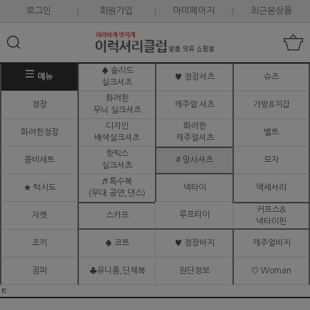
로그인
회원가입
마이페이지
최근본상품
♠ 솔리드
메뉴
♥ 정장셔츠
슈즈
실크셔츠
화려한
정장
캐주얼 셔츠
가방&지갑
무늬 실크셔츠
디자인
화려한
화려한정장
벨트
배색실크셔츠
캐주얼셔츠
핫픽스
콤비세트
# 망사셔츠
모자
실크셔츠
♬ 특수복
★ 턱시도
넥타이
액세서리
(무대.공연,댄스)
커프스&
루프타이
자켓
스카프
넥타이핀
조끼
♠ 코트
♥ 정장바지
캐주얼바지
점퍼
♣유니폼,단체복
원단정보
♡ Woman
ㅌ