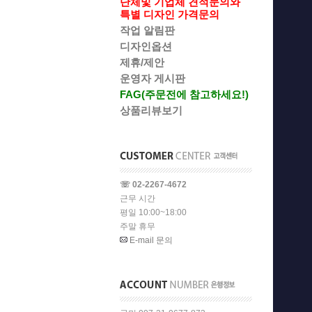
단체및 기업체 견적문의와
특별 디자인 가격문의
작업 알림판
디자인옵션
제휴/제안
운영자 게시판
FAG(주문전에 참고하세요!)
상품리뷰보기
☏ 02-2267-4672
근무 시간
평일 10:00~18:00
주말 휴무
E-mail 문의