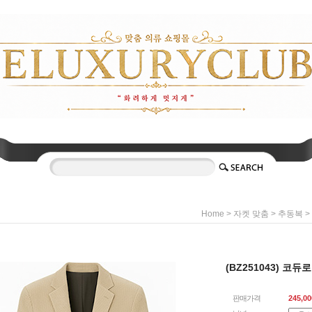
>
>
>
Home
자켓 맞춤
추동복
(BZ251043) 코
판매가격
245,00