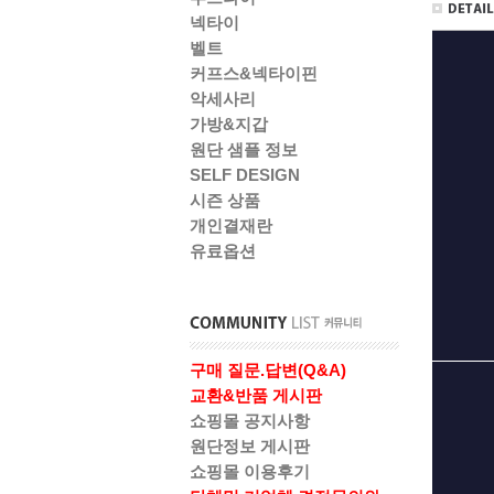
넥타이
벨트
커프스&넥타이핀
악세사리
가방&지갑
원단 샘플 정보
SELF DESIGN
시즌 상품
개인결재란
유료옵션
구매 질문.답변(Q&A)
교환&반품 게시판
쇼핑몰 공지사항
원단정보 게시판
쇼핑몰 이용후기