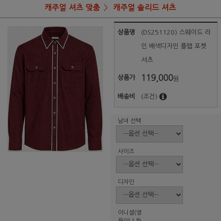
캐주얼 셔츠 맞춤
캐주얼 솔리드 셔츠
상품명
(DS251120) 스웨이드 라
인 배색디자인 플랩 포켓
셔츠
119,000
상품가
원
배송비
(조건)
남녀 선택
사이즈
디자인
이니셜(영
문이나 한