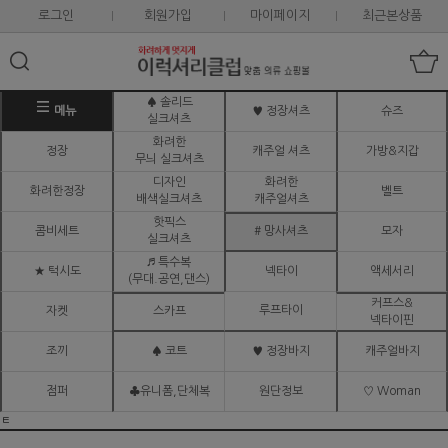
로그인
회원가입
마이페이지
최근본상품
♠ 솔리드
메뉴
♥ 정장셔츠
슈즈
실크셔츠
화려한
정장
캐주얼 셔츠
가방&지갑
무늬 실크셔츠
디자인
화려한
화려한정장
벨트
배색실크셔츠
캐주얼셔츠
핫픽스
콤비세트
# 망사셔츠
모자
실크셔츠
♬ 특수복
★ 턱시도
넥타이
액세서리
(무대.공연,댄스)
커프스&
루프타이
자켓
스카프
넥타이핀
조끼
♠ 코트
♥ 정장바지
캐주얼바지
점퍼
♣유니폼,단체복
원단정보
♡ Woman
ㅌ