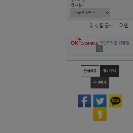
글 새김)
0
원
총 상품 금액
포인트사용 가맹점
?
관심상품
장바구니
구매하기