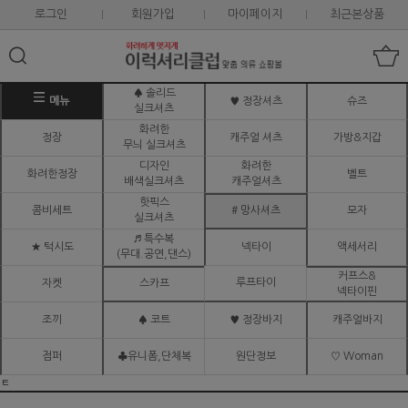
로그인
회원가입
마이페이지
최근본상품
♠ 솔리드
메뉴
♥ 정장셔츠
슈즈
실크셔츠
화려한
정장
캐주얼 셔츠
가방&지갑
무늬 실크셔츠
디자인
화려한
화려한정장
벨트
배색실크셔츠
캐주얼셔츠
핫픽스
콤비세트
# 망사셔츠
모자
실크셔츠
♬ 특수복
★ 턱시도
넥타이
액세서리
(무대.공연,댄스)
커프스&
루프타이
자켓
스카프
넥타이핀
조끼
♠ 코트
♥ 정장바지
캐주얼바지
점퍼
♣유니폼,단체복
원단정보
♡ Woman
ㅌ