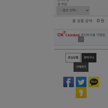
글 새김)
0
원
총 상품 금액
포인트사용 가맹점
?
관심상품
장바구니
구매하기