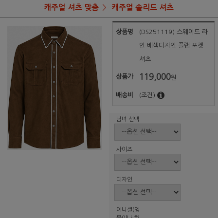
캐주얼 셔츠 맞춤
캐주얼 솔리드 셔츠
상품명
(DS251119) 스웨이드 라
인 배색디자인 플랩 포켓
셔츠
119,000
상품가
원
배송비
(조건)
남녀 선택
사이즈
디자인
이니셜(영
문이나 한