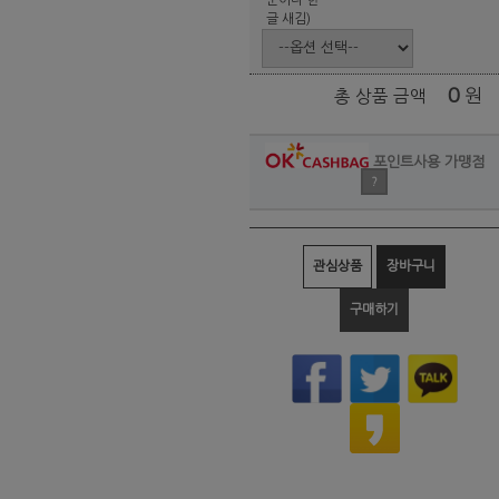
글 새김)
0
원
총 상품 금액
포인트사용 가맹점
?
관심상품
장바구니
구매하기