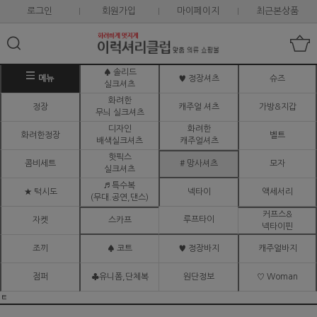
로그인
회원가입
마이페이지
최근본상품
♠ 솔리드
메뉴
♥ 정장셔츠
슈즈
실크셔츠
화려한
정장
캐주얼 셔츠
가방&지갑
무늬 실크셔츠
디자인
화려한
화려한정장
벨트
배색실크셔츠
캐주얼셔츠
핫픽스
콤비세트
# 망사셔츠
모자
실크셔츠
♬ 특수복
★ 턱시도
넥타이
액세서리
(무대.공연,댄스)
커프스&
루프타이
자켓
스카프
넥타이핀
조끼
♠ 코트
♥ 정장바지
캐주얼바지
점퍼
♣유니폼,단체복
원단정보
♡ Woman
ㅌ