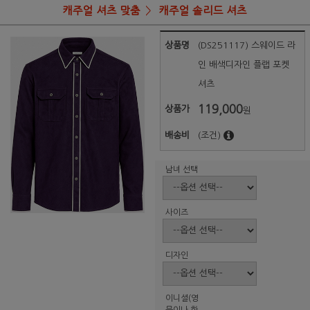
캐주얼 셔츠 맞춤
캐주얼 솔리드 셔츠
상품명
(DS251117) 스웨이드 라
인 배색디자인 플랩 포켓
셔츠
119,000
상품가
원
배송비
(조건)
남녀 선택
사이즈
디자인
이니셜(영
문이나 한