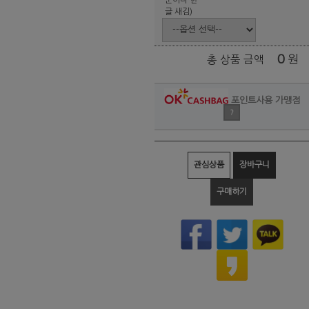
글 새김)
0
원
총 상품 금액
포인트사용 가맹점
?
관심상품
장바구니
구매하기