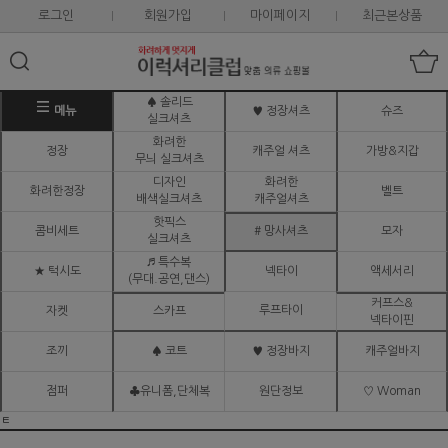
로그인
회원가입
마이페이지
최근본상품
♠ 솔리드
메뉴
♥ 정장셔츠
슈즈
실크셔츠
화려한
정장
캐주얼 셔츠
가방&지갑
무늬 실크셔츠
디자인
화려한
화려한정장
벨트
배색실크셔츠
캐주얼셔츠
핫픽스
콤비세트
# 망사셔츠
모자
실크셔츠
♬ 특수복
★ 턱시도
넥타이
액세서리
(무대.공연,댄스)
커프스&
루프타이
자켓
스카프
넥타이핀
조끼
♠ 코트
♥ 정장바지
캐주얼바지
점퍼
♣유니폼,단체복
원단정보
♡ Woman
ㅌ