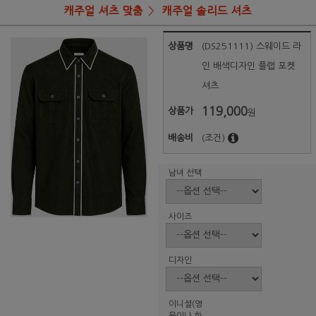
캐주얼 셔츠 맞춤
캐주얼 솔리드 셔츠
상품명
(DS251111) 스웨이드 라
인 배색디자인 플랩 포켓
셔츠
119,000
상품가
원
배송비
(조건)
남녀 선택
사이즈
디자인
이니셜(영
문이나 한