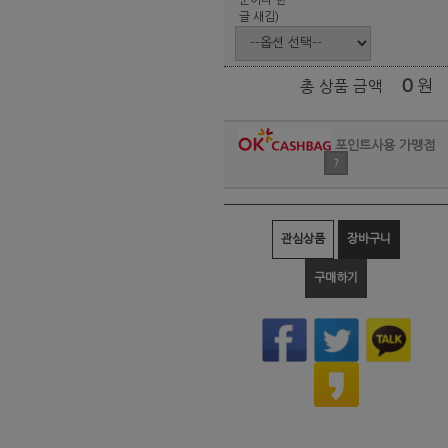
글 새김)
0
원
총 상품 금액
포인트사용 가맹점
?
관심상품
장바구니
구매하기