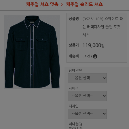
캐주얼 셔츠 맞춤
캐주얼 솔리드 셔츠
상품명
(DS251108) 스웨이드 라
인 배색디자인 플랩 포켓
셔츠
119,000
상품가
원
배송비
(조건)
남녀 선택
사이즈
디자인
이니셜(영
문이나 한