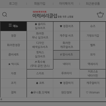
로그인
회원가입
마이페이지
최근본상품
♠ 솔리드
메뉴
♥ 정장셔츠
슈즈
실크셔츠
화려한
정장
캐주얼 셔츠
가방&지갑
무늬 실크셔츠
디자인
화려한
화려한정장
벨트
배색실크셔츠
캐주얼셔츠
핫픽스
콤비세트
# 망사셔츠
모자
실크셔츠
♬ 특수복
★ 턱시도
넥타이
액세서리
(무대.공연,댄스)
커프스&
루프타이
자켓
스카프
넥타이핀
조끼
♠ 코트
♥ 정장바지
캐주얼바지
점퍼
♣유니폼,단체복
원단정보
♡ Woman
ㅌ