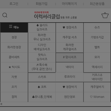
로그인
회원가입
마이페이지
최근본상품
♠ 솔리드
메뉴
♥ 정장셔츠
슈즈
실크셔츠
화려한
정장
캐주얼 셔츠
가방&지갑
무늬 실크셔츠
디자인
화려한
화려한정장
벨트
배색실크셔츠
캐주얼셔츠
핫픽스
콤비세트
# 망사셔츠
모자
실크셔츠
♬ 특수복
★ 턱시도
넥타이
액세서리
(무대.공연,댄스)
커프스&
루프타이
자켓
스카프
넥타이핀
조끼
♠ 코트
♥ 정장바지
캐주얼바지
점퍼
♣유니폼,단체복
원단정보
♡ Woman
ㅌ