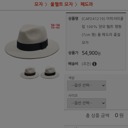
모자
울펠트 모자
페도라
상품명
(CAP241219) 이럭셔리클
럽 100% 양모 펠트 평챙
(7cm 챙) 울 페도라 중절
모자
54,900
상품가
원
배송비
(조건)
색상
사이즈
0
원
총 상품 금액