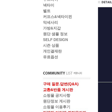
넥타이
벨트
커프스&넥타이핀
악세사리
가방&지갑
원단 샘플 정보
SELF DESIGN
시즌 상품
개인결재란
유료옵션
구매 질문.답변(Q&A)
교환&반품 게시판
쇼핑몰 공지사항
원단정보 게시판
쇼핑몰 이용후기