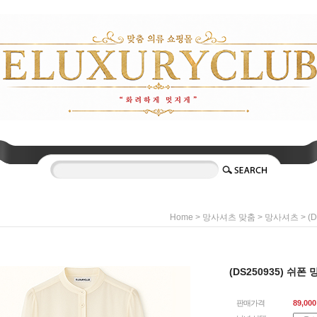
>
>
> (
Home
망사셔츠 맞춤
망사셔츠
(DS250935) 쉬폰
판매가격
89,000