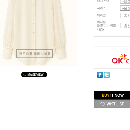
남녀 선택
사이즈
디자인
이니셜
(영문이나 한글
새김)
마우스를 올려보세요