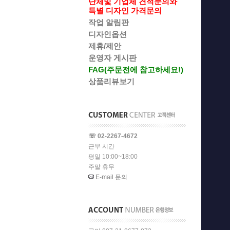
단체및 기업체 견적문의와
특별 디자인 가격문의
작업 알림판
디자인옵션
제휴/제안
운영자 게시판
FAG(주문전에 참고하세요!)
상품리뷰보기
☏ 02-2267-4672
근무 시간
평일 10:00~18:00
주말 휴무
E-mail 문의