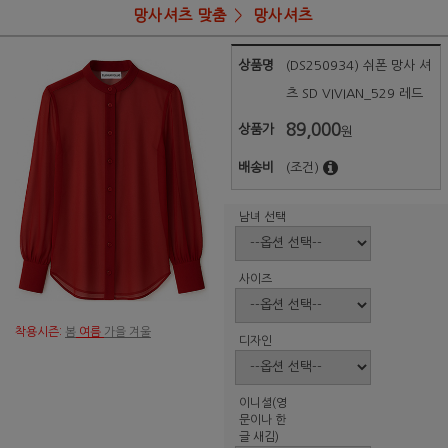
망사셔츠 맞춤
망사셔츠
상품명
(DS250934) 쉬폰 망사 셔
츠 SD VIVIAN_529 레드
89,000
상품가
원
배송비
(조건)
남녀 선택
사이즈
착용시즌:
봄
여름
가을 겨울
디자인
이니셜(영
문이나 한
글 새김)