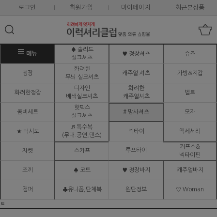
로그인
회원가입
마이페이지
최근본상품
♠ 솔리드
메뉴
♥ 정장셔츠
슈즈
실크셔츠
화려한
정장
캐주얼 셔츠
가방&지갑
무늬 실크셔츠
디자인
화려한
화려한정장
벨트
배색실크셔츠
캐주얼셔츠
핫픽스
콤비세트
# 망사셔츠
모자
실크셔츠
♬ 특수복
★ 턱시도
넥타이
액세서리
(무대.공연,댄스)
커프스&
루프타이
자켓
스카프
넥타이핀
조끼
♠ 코트
♥ 정장바지
캐주얼바지
점퍼
♣유니폼,단체복
원단정보
♡ Woman
ㅌ