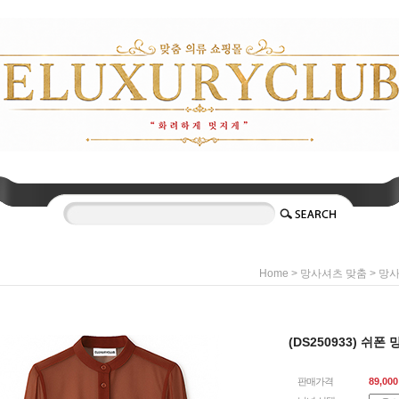
>
>
Home
망사셔츠 맞춤
망
(DS250933) 쉬폰 
판매가격
89,000