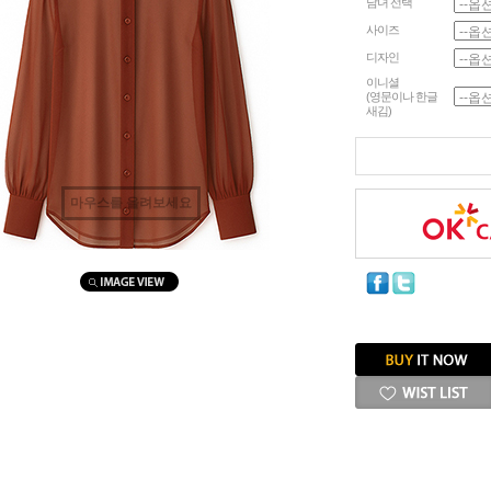
남녀 선택
사이즈
디자인
이니셜
(영문이나 한글
새김)
마우스를 올려보세요