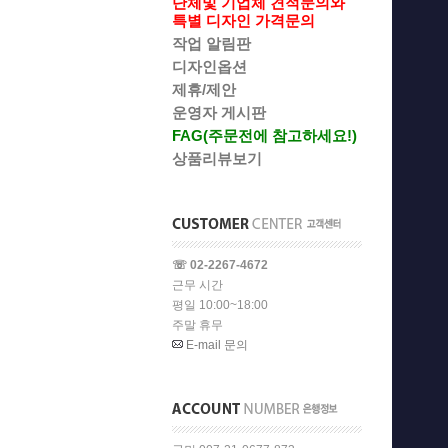
단체및 기업체 견적문의와
특별 디자인 가격문의
작업 알림판
디자인옵션
제휴/제안
운영자 게시판
FAG(주문전에 참고하세요!)
상품리뷰보기
☏ 02-2267-4672
근무 시간
평일 10:00~18:00
주말 휴무
E-mail 문의