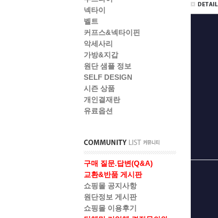
넥타이
벨트
커프스&넥타이핀
악세사리
가방&지갑
원단 샘플 정보
SELF DESIGN
시즌 상품
개인결재란
유료옵션
구매 질문.답변(Q&A)
교환&반품 게시판
쇼핑몰 공지사항
원단정보 게시판
쇼핑몰 이용후기