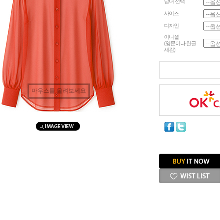
남녀 선택
사이즈
디자인
이니셜
(영문이나 한글
새김)
마우스를 올려보세요