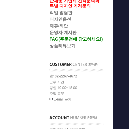
단체및 기업체 견적문의와
특별 디자인 가격문의
작업 알림판
디자인옵션
제휴/제안
운영자 게시판
FAG(주문전에 참고하세요!)
상품리뷰보기
☏ 02-2267-4672
근무 시간
평일 10:00~18:00
주말 휴무
E-mail 문의