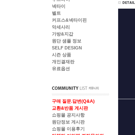
넥타이
벨트
커프스&넥타이핀
악세사리
가방&지갑
원단 샘플 정보
SELF DESIGN
시즌 상품
개인결재란
유료옵션
구매 질문.답변(Q&A)
교환&반품 게시판
쇼핑몰 공지사항
원단정보 게시판
쇼핑몰 이용후기