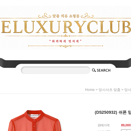
>
>
Home
망사셔츠 맞춤
망
(DS250932) 쉬폰 
판매가격
89,000