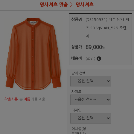
망사셔츠 맞춤
망사셔츠
상품명
(DS250931) 쉬폰 망사 셔
츠 SD VIVIAN_525 오렌
지
89,000
상품가
원
배송비
(조건)
남녀 선택
사이즈
착용시즌:
봄
여름
가을 겨울
디자인
이니셜(영
문이나 한