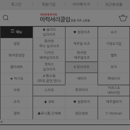
로그인
회원가입
마이페이지
최근본상품
♠ 솔리드
메뉴
♥ 정장셔츠
슈즈
실크셔츠
화려한
정장
캐주얼 셔츠
가방&지갑
무늬 실크셔츠
디자인
화려한
화려한정장
벨트
배색실크셔츠
캐주얼셔츠
핫픽스
콤비세트
# 망사셔츠
모자
실크셔츠
♬ 특수복
★ 턱시도
넥타이
액세서리
(무대.공연,댄스)
커프스&
루프타이
자켓
스카프
넥타이핀
조끼
♠ 코트
♥ 정장바지
캐주얼바지
점퍼
♣유니폼,단체복
원단정보
♡ Woman
ㅌ