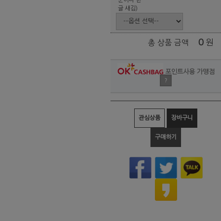
글 새김)
0
원
총 상품 금액
포인트사용 가맹점
?
관심상품
장바구니
구매하기