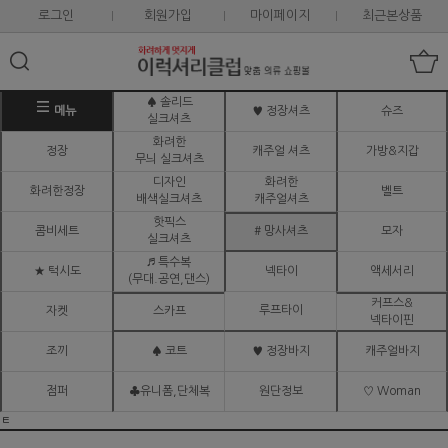
로그인
회원가입
마이페이지
최근본상품
♠ 솔리드
메뉴
♥ 정장셔츠
슈즈
실크셔츠
화려한
정장
캐주얼 셔츠
가방&지갑
무늬 실크셔츠
디자인
화려한
화려한정장
벨트
배색실크셔츠
캐주얼셔츠
핫픽스
콤비세트
# 망사셔츠
모자
실크셔츠
♬ 특수복
★ 턱시도
넥타이
액세서리
(무대.공연,댄스)
커프스&
루프타이
자켓
스카프
넥타이핀
조끼
♠ 코트
♥ 정장바지
캐주얼바지
점퍼
♣유니폼,단체복
원단정보
♡ Woman
ㅌ