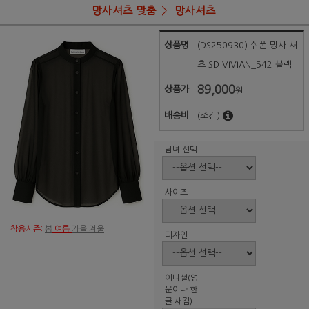
망사셔츠 맞춤
망사셔츠
상품명
(DS250930) 쉬폰 망사 셔
츠 SD VIVIAN_542 블랙
89,000
상품가
원
배송비
(조건)
남녀 선택
사이즈
착용시즌:
봄
여름
가을 겨울
디자인
이니셜(영
문이나 한
글 새김)