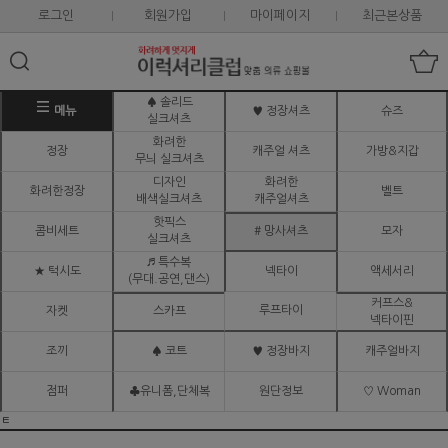
로그인
회원가입
마이페이지
최근본상품
♠ 솔리드
메뉴
♥ 정장셔츠
슈즈
실크셔츠
화려한
정장
캐주얼 셔츠
가방&지갑
무늬 실크셔츠
디자인
화려한
화려한정장
벨트
배색실크셔츠
캐주얼셔츠
핫픽스
콤비세트
# 망사셔츠
모자
실크셔츠
♬ 특수복
★ 턱시도
넥타이
액세서리
(무대.공연,댄스)
커프스&
루프타이
자켓
스카프
넥타이핀
조끼
♠ 코트
♥ 정장바지
캐주얼바지
점퍼
♣유니폼,단체복
원단정보
♡ Woman
ㅌ