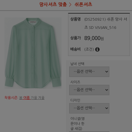
망사셔츠 맞춤
쉬폰셔츠
상품명
(DS250921) 쉬폰 망사 셔
츠 SD VIVIAN_516
89,000
상품가
원
배송비
(조건)
남녀 선택
사이즈
착용시즌:
봄
여름
가을 겨울
디자인
이니셜(영
문이나 한
글 새김)