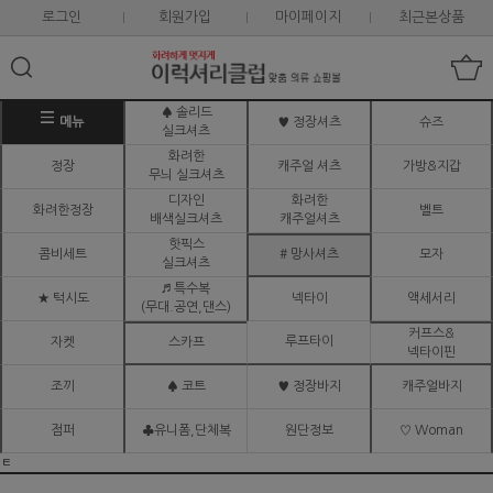
로그인
회원가입
마이페이지
최근본상품
♠ 솔리드
메뉴
♥ 정장셔츠
슈즈
실크셔츠
화려한
정장
캐주얼 셔츠
가방&지갑
무늬 실크셔츠
디자인
화려한
화려한정장
벨트
배색실크셔츠
캐주얼셔츠
핫픽스
콤비세트
# 망사셔츠
모자
실크셔츠
♬ 특수복
★ 턱시도
넥타이
액세서리
(무대.공연,댄스)
커프스&
루프타이
자켓
스카프
넥타이핀
조끼
♠ 코트
♥ 정장바지
캐주얼바지
점퍼
♣유니폼,단체복
원단정보
♡ Woman
ㅌ