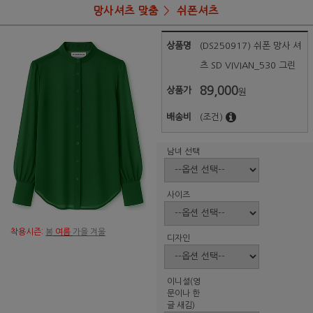
망사셔츠 맞춤
쉬폰셔츠
상품명
(DS250917) 쉬폰 망사 셔
츠 SD VIVIAN_530 그린
89,000
상품가
원
배송비
(조건)
남녀 선택
사이즈
착용시즌:
봄
여름
가을 겨울
디자인
이니셜(영
문이나 한
글 새김)