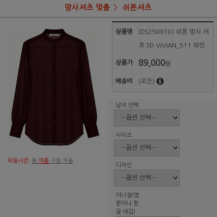
망사셔츠 맞춤
쉬폰셔츠
상품명
(DS250910) 쉬폰 망사 셔
츠 SD VIVIAN_511 와인
89,000
상품가
원
배송비
(조건)
남녀 선택
사이즈
착용시즌:
봄
여름
가을 겨울
디자인
이니셜(영
문이나 한
글 새김)