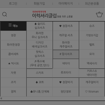
로그인
회원가입
마이페이지
최근본상품
♠ 솔리드
메뉴
♥ 정장셔츠
슈즈
실크셔츠
화려한
정장
캐주얼 셔츠
가방&지갑
무늬 실크셔츠
디자인
화려한
화려한정장
벨트
배색실크셔츠
캐주얼셔츠
핫픽스
콤비세트
# 망사셔츠
모자
실크셔츠
♬ 특수복
★ 턱시도
넥타이
액세서리
(무대.공연,댄스)
커프스&
루프타이
자켓
스카프
넥타이핀
조끼
♠ 코트
♥ 정장바지
캐주얼바지
점퍼
♣유니폼,단체복
원단정보
♡ Woman
ㅌ