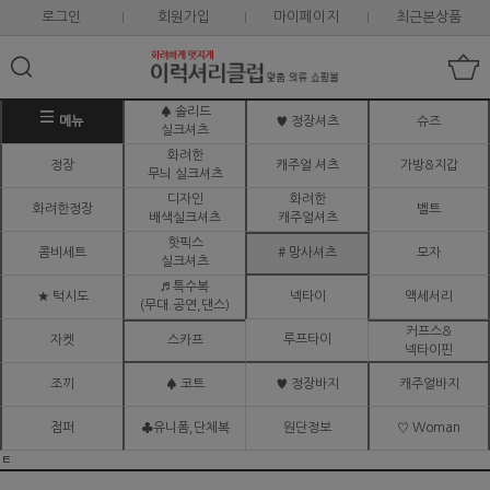
로그인
회원가입
마이페이지
최근본상품
♠ 솔리드
메뉴
♥ 정장셔츠
슈즈
실크셔츠
화려한
정장
캐주얼 셔츠
가방&지갑
무늬 실크셔츠
디자인
화려한
화려한정장
벨트
배색실크셔츠
캐주얼셔츠
핫픽스
콤비세트
# 망사셔츠
모자
실크셔츠
♬ 특수복
★ 턱시도
넥타이
액세서리
(무대.공연,댄스)
커프스&
루프타이
자켓
스카프
넥타이핀
조끼
♠ 코트
♥ 정장바지
캐주얼바지
점퍼
♣유니폼,단체복
원단정보
♡ Woman
ㅌ