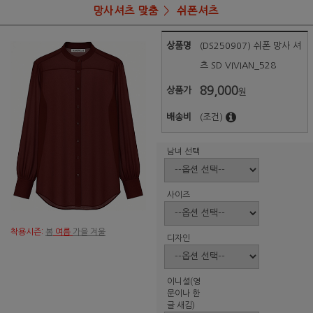
망사셔츠 맞춤
쉬폰셔츠
상품명
(DS250907) 쉬폰 망사 셔
츠 SD VIVIAN_528
89,000
상품가
원
배송비
(조건)
남녀 선택
사이즈
착용시즌:
봄
여름
가을 겨울
디자인
이니셜(영
문이나 한
글 새김)