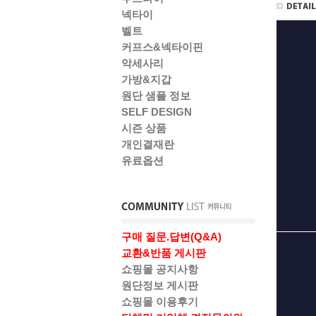
넥타이
벨트
커프스&넥타이핀
악세사리
가방&지갑
원단 샘플 정보
SELF DESIGN
시즌 상품
개인결재란
유료옵션
구매 질문.답변(Q&A)
교환&반품 게시판
쇼핑몰 공지사항
원단정보 게시판
쇼핑몰 이용후기