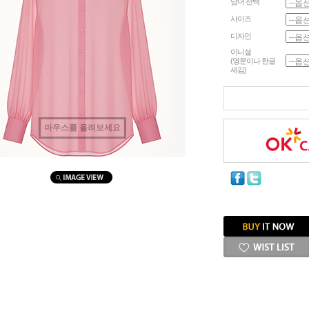
남녀 선택
사이즈
디자인
이니셜
(영문이나 한글
새김)
마우스를 올려보세요