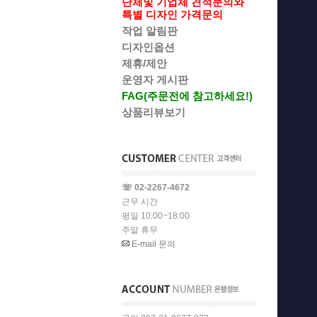
단체및 기업체 견적문의와
특별 디자인 가격문의
작업 알림판
디자인옵션
제휴/제안
운영자 게시판
FAG(주문전에 참고하세요!)
상품리뷰보기
☏ 02-2267-4672
근무 시간
평일 10:00~18:00
주말 휴무
E-mail 문의