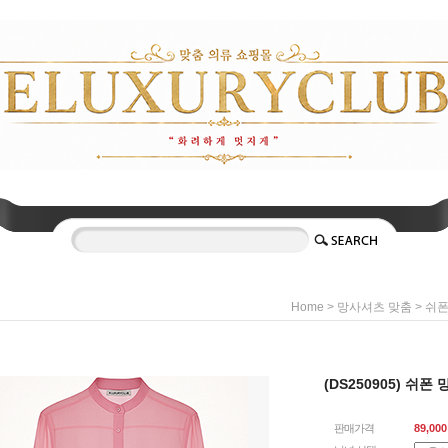
>
>
Home
망사셔츠 맞춤
쉬
(DS250905) 쉬폰 
판매가격
89,000