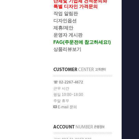
단체및 기업체 견적문의와
특별 디자인 가격문의
작업 알림판
디자인옵션
제휴/제안
운영자 게시판
FAG(주문전에 참고하세요!)
상품리뷰보기
☏ 02-2267-4672
근무 시간
평일 10:00~18:00
주말 휴무
E-mail 문의