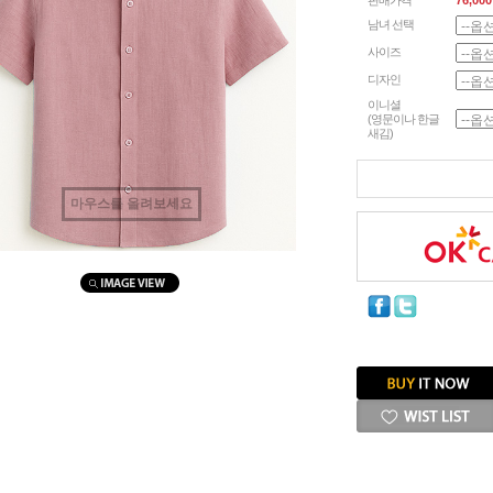
판매가격
76,000
남녀 선택
사이즈
디자인
이니셜
(영문이나 한글
새김)
마우스를 올려보세요