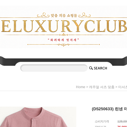
>
>
Home
캐주얼 셔츠 맞춤
마셔
(DS250633) 린넨
소비자가격
128,0