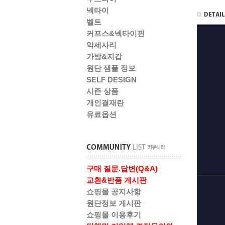
넥타이
벨트
커프스&넥타이핀
악세사리
가방&지갑
원단 샘플 정보
SELF DESIGN
시즌 상품
개인결재란
유료옵션
구매 질문.답변(Q&A)
교환&반품 게시판
쇼핑몰 공지사항
원단정보 게시판
쇼핑몰 이용후기