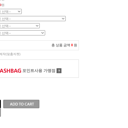
0
원
총 상품 금액
0
원
제작(맞춤자켓)
포인트사용 가맹점
?