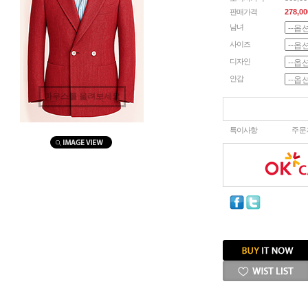
판매가격
278,00
남녀
사이즈
디자인
안감
마우스를 올려보세요
특이사항
주문