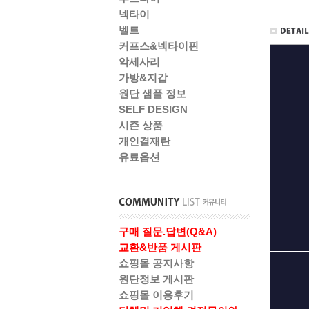
넥타이
벨트
커프스&넥타이핀
악세사리
가방&지갑
원단 샘플 정보
SELF DESIGN
시즌 상품
개인결재란
유료옵션
구매 질문.답변(Q&A)
교환&반품 게시판
쇼핑몰 공지사항
원단정보 게시판
쇼핑몰 이용후기