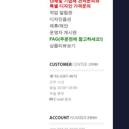
단체및 기업체 견적문의와
특별 디자인 가격문의
작업 알림판
디자인옵션
제휴/제안
운영자 게시판
FAG(주문전에 참고하세요!)
상품리뷰보기
☏ 02-2267-4672
근무 시간
평일 10:00~18:00
주말 휴무
E-mail 문의