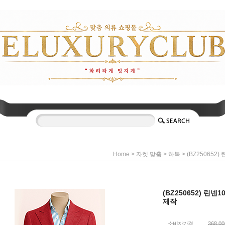
>
>
> (BZ250652
Home
자켓 맞춤
하복
(BZ250652) 린넨
제작
소비자가격
368,0